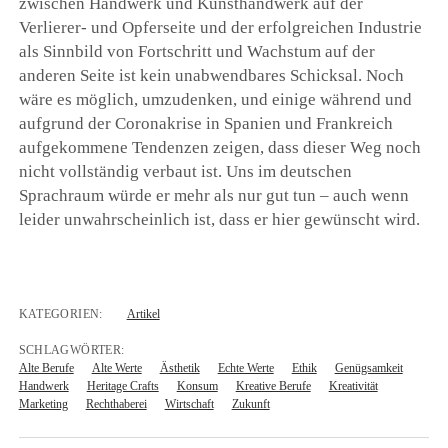
zwischen Handwerk und Kunsthandwerk auf der
Verlierer- und Opferseite und der erfolgreichen Industrie
als Sinnbild von Fortschritt und Wachstum auf der
anderen Seite ist kein unabwendbares Schicksal. Noch
wäre es möglich, umzudenken, und einige während und
aufgrund der Coronakrise in Spanien und Frankreich
aufgekommene Tendenzen zeigen, dass dieser Weg noch
nicht vollständig verbaut ist. Uns im deutschen
Sprachraum würde er mehr als nur gut tun – auch wenn
leider unwahrscheinlich ist, dass er hier gewünscht wird.
KATEGORIEN:
Artikel
SCHLAGWÖRTER:
Alte Berufe
Alte Werte
Ästhetik
Echte Werte
Ethik
Genügsamkeit
Handwerk
Heritage Crafts
Konsum
Kreative Berufe
Kreativität
Marketing
Rechthaberei
Wirtschaft
Zukunft