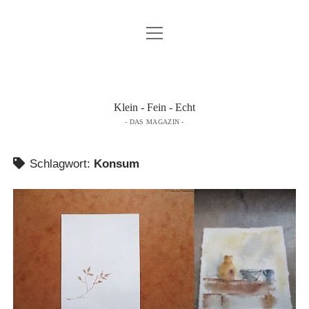
Menü
K & F …
öffnen
DAS MAGAZIN LESEN …
ÜBER DAS MAGAZIN …
Klein - Fein - Echt
- DAS MAGAZIN -
IMPRESSUM
DATENSCHUTZERKLÄRUNG
Schlagwort:
Konsum