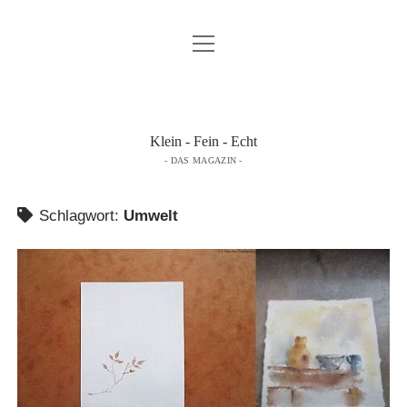
Menü
K & F …
öffnen
DAS MAGAZIN LESEN …
ÜBER DAS MAGAZIN …
Klein - Fein - Echt
- DAS MAGAZIN -
IMPRESSUM
DATENSCHUTZERKLÄRUNG
Schlagwort:
Umwelt