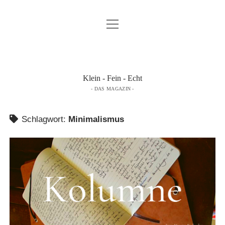
Menü
K & F …
öffnen
DAS MAGAZIN LESEN …
ÜBER DAS MAGAZIN …
Klein - Fein - Echt
- DAS MAGAZIN -
IMPRESSUM
DATENSCHUTZERKLÄRUNG
Schlagwort:
Minimalismus